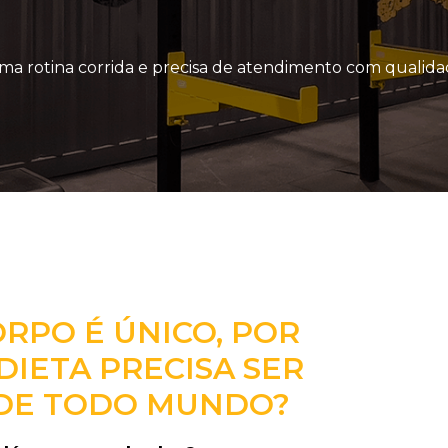
a rotina corrida e precisa de atendimento com qualida
ORPO É ÚNICO, POR
DIETA PRECISA SER
 DE TODO MUNDO?