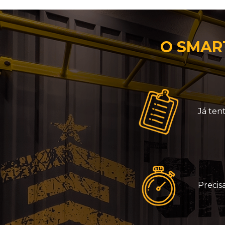
O SMART
Já ten
Precis