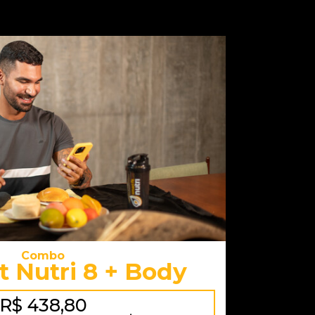
Combo
t Nutri 8 + Body
R$ 438,80