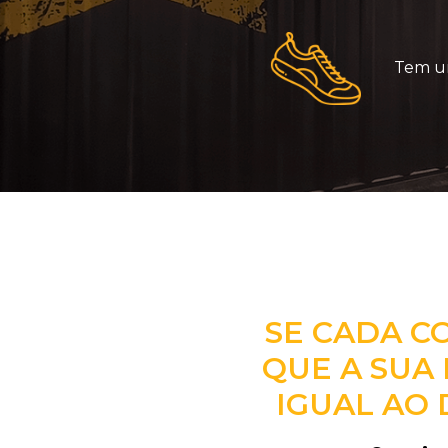
Tem um
SE CADA C
QUE A SUA 
IGUAL AO