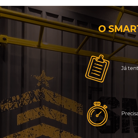
O SMART
Já ten
Precis