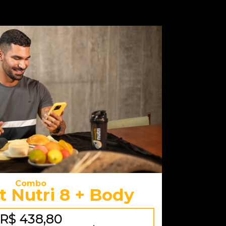
Combo
t Nutri 8 + Body
R$ 438,80