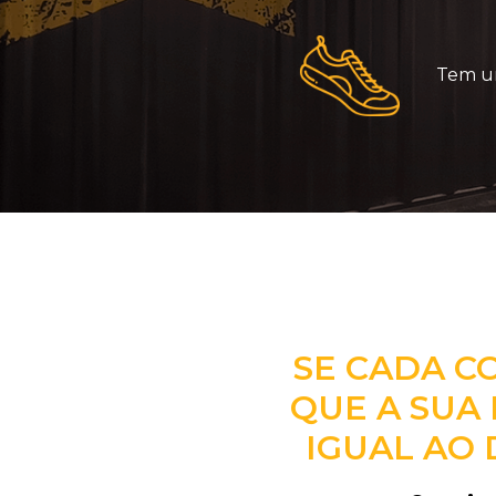
Tem um
SE CADA C
QUE A SUA 
IGUAL AO