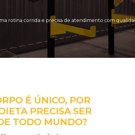
a rotina corrida e precisa de atendimento com qualida
ORPO É ÚNICO, POR
DIETA PRECISA SER
 DE TODO MUNDO?