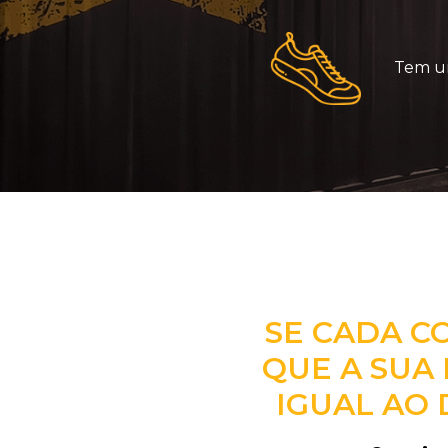
Tem um
SE CADA C
QUE A SUA 
IGUAL AO