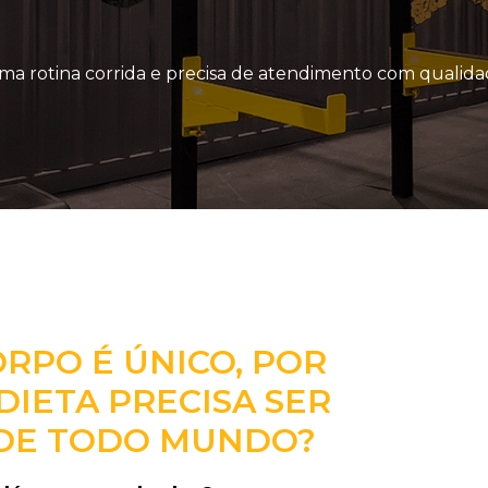
a rotina corrida e precisa de atendimento com qualida
ORPO É ÚNICO, POR
DIETA PRECISA SER
 DE TODO MUNDO?