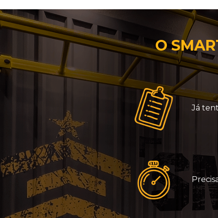
O SMART
Já ten
Precis