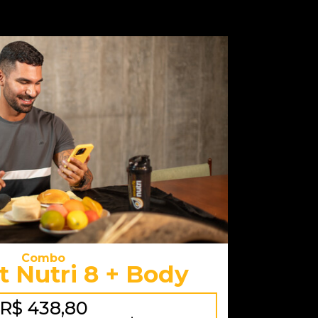
Combo
t Nutri 8 + Body
R$ 438,80