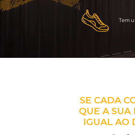
Tem um
SE CADA C
QUE A SUA 
IGUAL AO