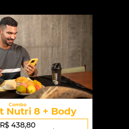
Combo
t Nutri 8 + Body
R$ 438,80