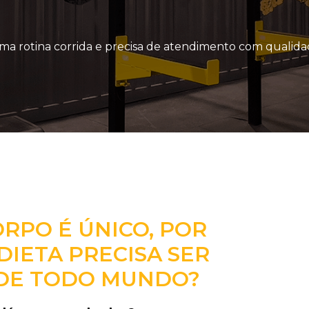
a rotina corrida e precisa de atendimento com qualida
ORPO É ÚNICO, POR
DIETA PRECISA SER
 DE TODO MUNDO?