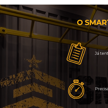
O SMART
Já ten
Precis